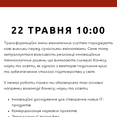
22 ТРАВНЯ 10:00
Трансформаційні зміни економічних систем породжують
нові виклики перед сучасними економіками. Саме тому
актуалізується важливість реалізації інноваційних
технологічних рішень, що вимагають синергії бізнесу,
науки та освіти, як одного з векторів подолання криз
та забезпечення сталого партнерства у світі.
У межах роботи панелі ми обговоримо такі основні
напрямки взаємодії бізнесу, науки та освіти:
Інноваційні дослідження для створення нових ІТ-
продуктів.
Комерціалізація наукових проєктів.
Технологічний трансфер.