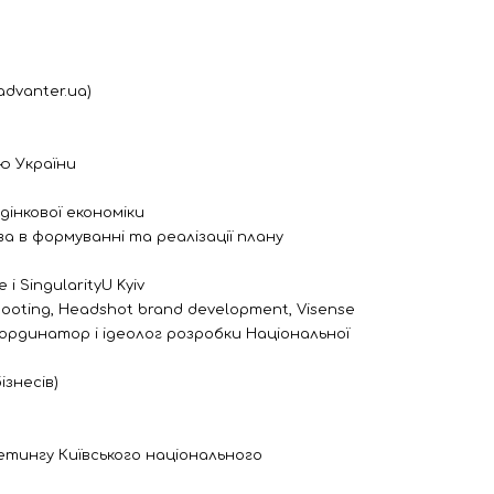
advanter.ua)
ію України
дінкової економіки
а в формуванні та реалізації плану
 і SingularityU Kyiv
oting, Headshot brand development, Visense
оординатор і ідеолог розробки Національної
ізнесів)
тингу Київського національного