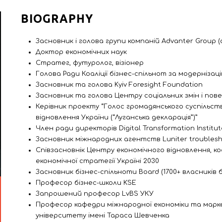
BIOGRAPHY
Засновник і голова групи компаній Advanter Group (
Доктор економічних наук
Стратег, футуролог, візіонер
Голова Ради Коаліції бізнес-спільнот за модернізац
Засновник та голова Kyiv Foresight Foundation
Засновник та голова Центру соціальних змін і пове
Керівник проекту “Голос громадянського суспільств
відновлення України (“Луганська декларація”)”
Член ради директорів Digital Transformation Institute
Засновник міжнародних агентств Luniter troublesho
Співзасновнік Центру економічного відновлення, к
економічної стратегії Україні 2030
Засновник бізнес-спільноти Board (1700+ власників б
Професор бізнес-школи KSE
Запрошений професор LvBS УКУ
Професор кафедри міжнародної економіки та марке
університету імені Тараса Шевченка