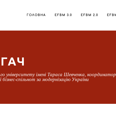
ГОЛОВНА
EFBM 3.0
EFBM 2.0
EFBM
ІГАЧ
ного університету імені Тараса Шевченка, координатор
ї бізнес-спільнот за модернізацію України